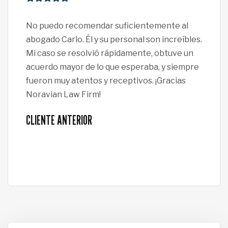
No puedo recomendar suficientemente al
¡No
abogado Carlo. Él y su personal son increíbles.
Davi
Mi caso se resolvió rápidamente, obtuve un
pro
acuerdo mayor de lo que esperaba, y siempre
se 
fueron muy atentos y receptivos. ¡Gracias
de e
Noravian Law Firm!
tod
ase
CLIENTE ANTERIOR
mom
CLI