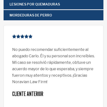
LESIONES POR QUEMADURAS
MORDEDURAS DE PERRO
No puedo recomendar suficientemente al
¡No
abogado Carlo. Él y su personal son increíbles.
Davi
Mi caso se resolvió rápidamente, obtuve un
pro
acuerdo mayor de lo que esperaba, y siempre
se 
fueron muy atentos y receptivos. ¡Gracias
de e
Noravian Law Firm!
tod
ase
CLIENTE ANTERIOR
mom
CLI