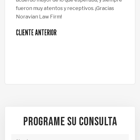
fueron muy atentos y receptivos. ¡Gracias
de e
Noravian Law Firm!
tod
ase
CLIENTE ANTERIOR
mom
CLI
PROGRAME SU CONSULTA