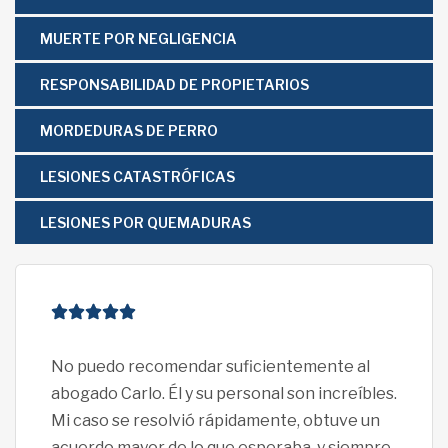
MUERTE POR NEGLIGENCIA
RESPONSABILIDAD DE PROPIETARIOS
MORDEDURAS DE PERRO
LESIONES CATASTRÓFICAS
LESIONES POR QUEMADURAS
No puedo recomendar suficientemente al
¡No
abogado Carlo. Él y su personal son increíbles.
Davi
Mi caso se resolvió rápidamente, obtuve un
pro
acuerdo mayor de lo que esperaba, y siempre
se 